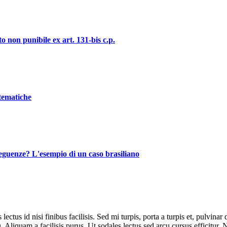
o non punibile ex art. 131-bis c.p.
stematiche
nseguenze? L'esempio di un caso brasiliano
lectus id nisi finibus facilisis. Sed mi turpis, porta a turpis et, pulvin
cu. Aliquam a facilisis purus. Ut sodales lectus sed arcu cursus efficitur