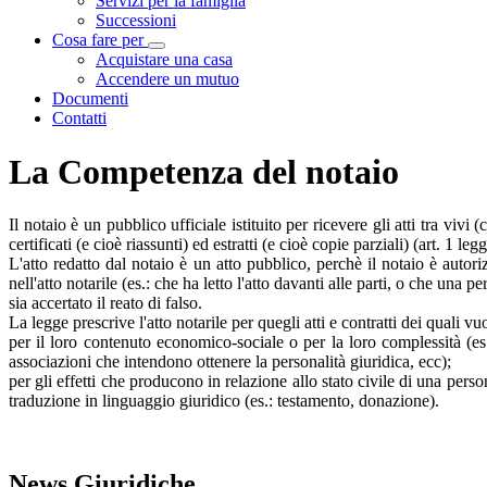
Servizi per la famiglia
Successioni
Cosa fare per
Visualizza menù di secondo livello
Acquistare una casa
Accendere un mutuo
Documenti
Contatti
La Competenza del notaio
Il notaio è un pubblico ufficiale istituito per ricevere gli atti tra vivi
certificati (e cioè riassunti) ed estratti (e cioè copie parziali) (art. 1 legg
L'atto redatto dal notaio è un atto pubblico, perchè il notaio è autori
nell'atto notarile (es.: che ha letto l'atto davanti alle parti, o che un
sia accertato il reato di falso.
La legge prescrive l'atto notarile per quegli atti e contratti dei quali v
per il loro contenuto economico-sociale o per la loro complessità (es.: 
associazioni che intendono ottenere la personalità giuridica, ecc);
per gli effetti che producono in relazione allo stato civile di una pers
traduzione in linguaggio giuridico (es.: testamento, donazione).
News Giuridiche