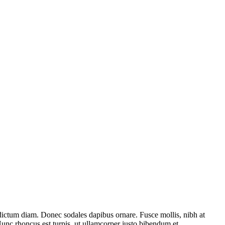
ar dictum diam. Donec sodales dapibus ornare. Fusce mollis, nibh at
. Nunc rhoncus est turpis, ut ullamcorper justo bibendum et.