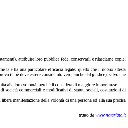
estamenti), attribuire loro pubblica fede, conservarli e rilasciarne copie,
e tale ha una particolare efficacia legale: quello che il notaio attesta
na prova (cioè deve essere considerato vero, anche dal giudice), salvo che
formità alla loro volontà, perchè li considera di maggiore importanza:
di società commerciali e modificativi di statuti sociali, costituzioni di
la libera manifestazione della volontà di una persona ed alla sua precisa
tratto da
www.notariato.it