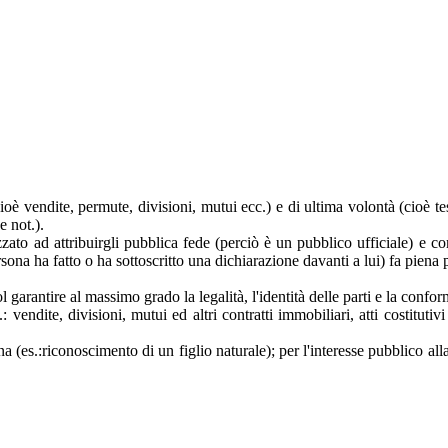
 (cioè vendite, permute, divisioni, mutui ecc.) e di ultima volontà (cioè t
e not.).
zzato ad attribuirgli pubblica fede (perciò è un pubblico ufficiale) e com
a persona ha fatto o ha sottoscritto una dichiarazione davanti a lui) fa pie
uol garantire al massimo grado la legalità, l'identità delle parti e la con
vendite, divisioni, mutui ed altri contratti immobiliari, atti costitutivi 
ona (es.:riconoscimento di un figlio naturale); per l'interesse pubblico al