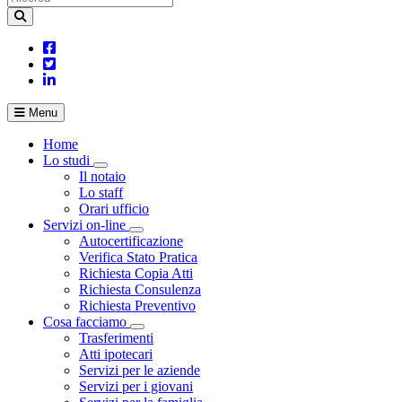
Menu
Home
Lo studi
Visualizza menù di secondo livello
Il notaio
Lo staff
Orari ufficio
Servizi on-line
Visualizza menù di secondo livello
Autocertificazione
Verifica Stato Pratica
Richiesta Copia Atti
Richiesta Consulenza
Richiesta Preventivo
Cosa facciamo
Visualizza menù di secondo livello
Trasferimenti
Atti ipotecari
Servizi per le aziende
Servizi per i giovani